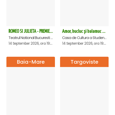
ROMEO SI JULIETA - PREMIERA OFICIALA - Bucuresti
Amor, bucluc și balamuc - Premiera națională - Cluj Napoca
Teatrul National Bucuresti - Sala Ion Caramitru, Bucuresti
Casa de Cultura a Studentilor Dumitru Farcas, Cluj-Napoca
14 September 2026, ora 19:00
14 September 2026, ora 19:30
Baia-Mare
Targoviste