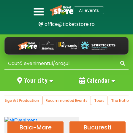
All events
office@ticketstore.ro
Your city
Calendar
restige Art Production
Recommended Events
Tours
The Nationa
Baia-Mare
Bucuresti