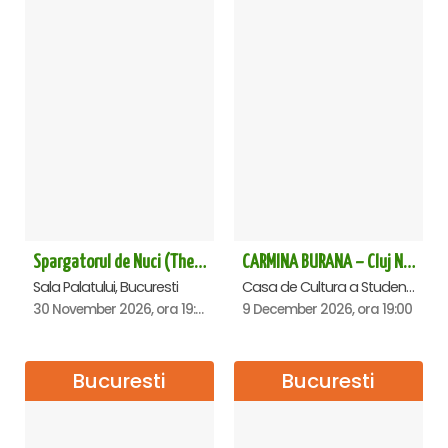
Spargatorul de Nuci (The Nutcracker) -UKRAINIAN CLASSICAL BALLET (ora 19.30) - Bucuresti
CARMINA BURANA – Cluj Napoca
Sala Palatului, Bucuresti
Casa de Cultura a Studentilor Dumitru Farcas, Cluj-Napoca
30 November 2026, ora 19:30
9 December 2026, ora 19:00
Bucuresti
Bucuresti