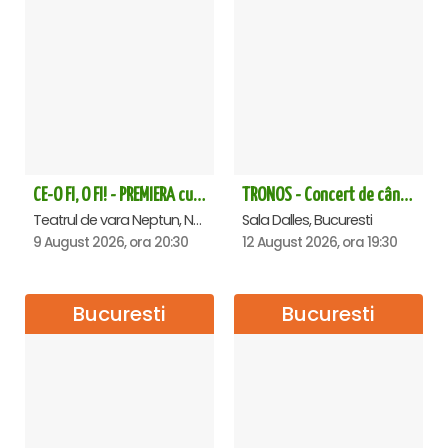
CE-O FI, O FI! - PREMIERA cu Doru Octavian Dumitru - Neptun
TRONOS - Concert de cântări bizantine la Sala Dalles
Teatrul de vara Neptun, Neptun
Sala Dalles, Bucuresti
9 August 2026, ora 20:30
12 August 2026, ora 19:30
Bucuresti
Bucuresti