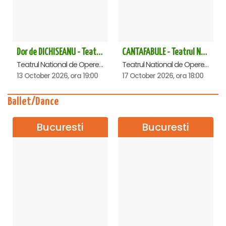
Dor de DICHISEANU - Teatrul Național de Operetă și Musical „Ion Dacian"
CANTAFABULE - Teatrul National de Opereta si Musical
Teatrul National de Opereta si Musical Ion Dacian, Bucuresti
Teatrul National de Opereta si Musical Ion Dacian, Bucuresti
13 October 2026, ora 19:00
17 October 2026, ora 18:00
Ballet/Dance
Bucuresti
Bucuresti