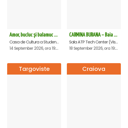
Amor, bucluc și balamuc - Premiera națională - Cluj Napoca
CARMINA BURANA – Baia Mare
Casa de Cultura a Studentilor Dumitru Farcas, Cluj-Napoca
Sala ATP Tech Center (Vis a vis de Auchan), Baia-Mare
14 September 2026, ora 19:30
18 September 2026, ora 19:00
Targoviste
Craiova