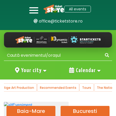
All events
office@ticketstore.ro
Your city
Calendar
Art Production
Recommended Events
Tours
The National Opere
Baia-Mare
Bucuresti