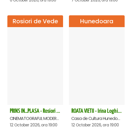
6 October 2026, ora 19:00
7 October 2026, ora 19:00
Rosiori de Vede
Hunedoara
PRINS IN...PLASA - Rosiori de Vede
ROATA VIETII - Irina Loghin și Maria Dragomiroiu - Hunedoara
CINEMATOGRAFUL MODERN, Rosiori de Vede
Casa de Cultura Hunedoara - Centrul Cultural Corviniana , Hunedoara
12 October 2026, ora 19:00
12 October 2026, ora 19:00