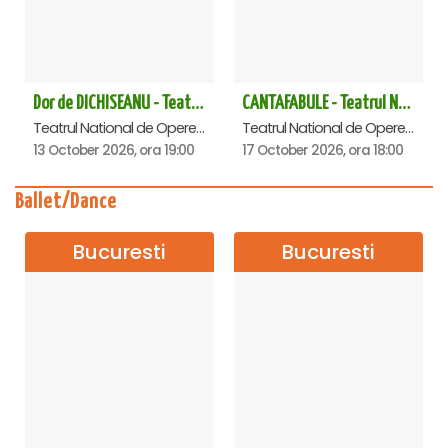
Dor de DICHISEANU - Teatrul Național de Operetă și Musical „Ion Dacian"
CANTAFABULE - Teatrul National de Opereta si Musical
Teatrul National de Opereta si Musical Ion Dacian, Bucuresti
Teatrul National de Opereta si Musical Ion Dacian, Bucuresti
13 October 2026, ora 19:00
17 October 2026, ora 18:00
Ballet/Dance
Bucuresti
Bucuresti