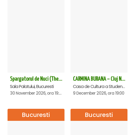
Spargatorul de Nuci (The Nutcracker) -UKRAINIAN CLASSICAL BALLET (ora 19.30) - Bucuresti
CARMINA BURANA – Cluj Napoca
Sala Palatului, Bucuresti
Casa de Cultura a Studentilor Dumitru Farcas, Cluj-Napoca
30 November 2026, ora 19:30
9 December 2026, ora 19:00
Bucuresti
Bucuresti