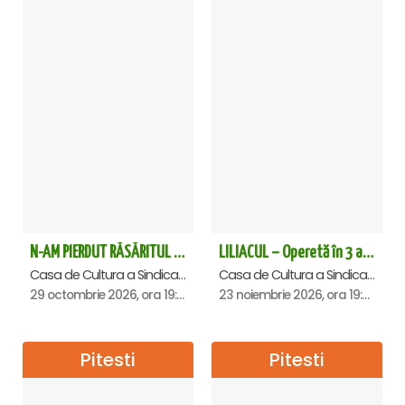
N-AM PIERDUT RĂSĂRITUL – AURELIAN TEMISAN LIVE TOUR - Pitesti
LILIACUL – Operetă în 3 acte - Pitesti
Casa de Cultura a Sindicatelor , Pitesti
Casa de Cultura a Sindicatelor , Pitesti
29 octombrie 2026, ora 19:00
23 noiembrie 2026, ora 19:00
Pitesti
Pitesti