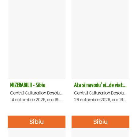
MIZERABILII - Sibiu
Ata si navodu' ei...de viata! - Sibiu
Centrul Cultural Ion Besoiu ( Casa de Cultura a Sindicatelor ), Sibiu
Centrul Cultural Ion Besoiu ( Casa de Cultura a Sindicatelor ), Sibiu
14 octombrie 2026, ora 19:00
26 octombrie 2026, ora 19:00
Sibiu
Sibiu