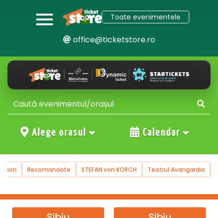
Toate evenimentele
office@ticketstore.ro
Alege orasul
Calendar
uction
Recomandate
STEFAN von KORCH
Teatrul Avangardia
Sibiu
Sibiu