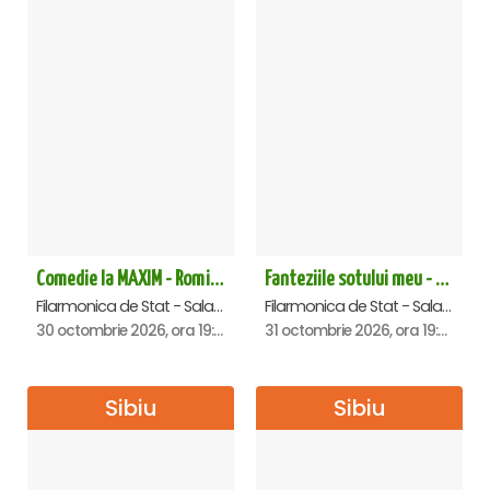
Comedie la MAXIM - Romica Tociu si Cornel Palade - Sibiu
Fanteziile sotului meu - Sibiu
Filarmonica de Stat - Sala Thalia, Sibiu
Filarmonica de Stat - Sala Thalia, Sibiu
30 octombrie 2026, ora 19:00
31 octombrie 2026, ora 19:00
Sibiu
Sibiu