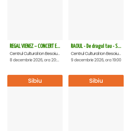
REGAL VIENEZ – CONCERT EXTRAORDINAR DE CRACIUN - Sibiu
RAOUL - De dragul tau - Sibiu
Centrul Cultural Ion Besoiu ( Casa de Cultura a Sindicatelor ), Sibiu
Centrul Cultural Ion Besoiu ( Casa de Cultura a Sindicatelor ), Sibiu
8 decembrie 2026, ora 20:00
9 decembrie 2026, ora 19:00
Sibiu
Sibiu