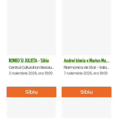
ROMEO SI JULIETA - Sibiu
Andrei Irimia x Marius Manole - Dublă lansare de album | Lumini și Umbre - Sibiu
Centrul Cultural Ion Besoiu ( Casa de Cultura a Sindicatelor ), Sibiu
Filarmonica de Stat - Sala Thalia, Sibiu
3 noiembrie 2026, ora 19:00
7 noiembrie 2026, ora 18:00
Sibiu
Sibiu